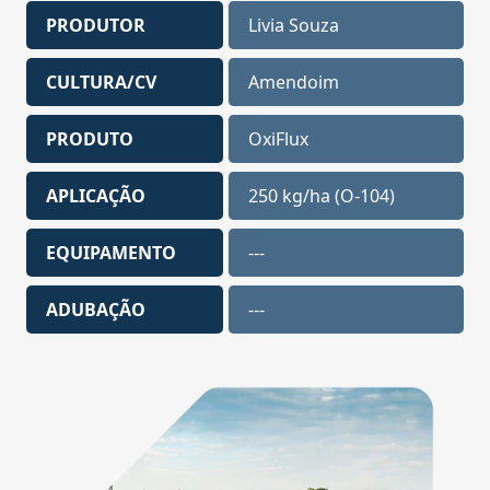
PRODUTOR
Livia Souza
CULTURA/CV
Amendoim
PRODUTO
OxiFlux
APLICAÇÃO
250 kg/ha (O-104)
EQUIPAMENTO
---
ADUBAÇÃO
---