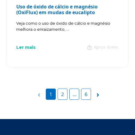
Uso de óxido de cálcio e magnésio
(OxiFlux) em mudas de eucalipto
Veja como o uso de óxido de cálcio e magnésio
melhora o enraizamento, ...
Ler mais
Aprox. 6 min.
‹
›
1
2
...
6