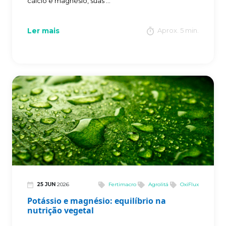
cálcio e magnésio, suas ...
Ler mais
Aprox. 5 min.
25 JUN
2026
Fertimacro
Agrolitá
OxiFlux
Potássio e magnésio: equilíbrio na
nutrição vegetal