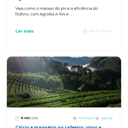
de café em solo á...
Veja como o manejo do pH e a eficiência do
fósforo, com Agrolitá A-104 e ...
Ler mais
Aprox. 5 min.
15 MAI
2026
Fertimacro
Agrolitá
Cálcio e magnésio no cafeeiro: vigor e