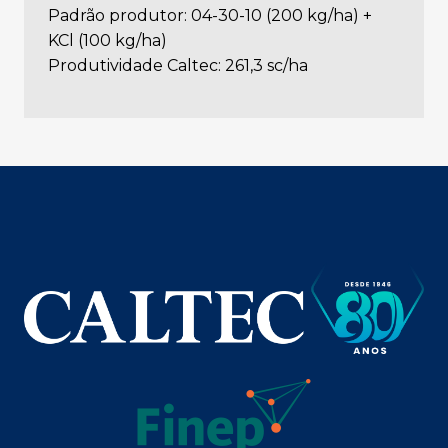
Padrão produtor: 04-30-10 (200 kg/ha) +
KCl (100 kg/ha)
Produtividade Caltec: 261,3 sc/ha