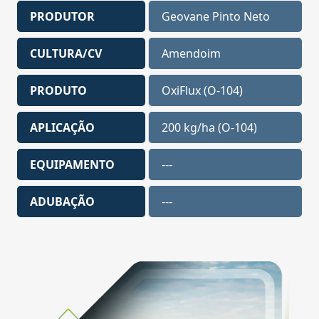
PRODUTOR
Geovane Pinto Neto
CULTURA/CV
Amendoim
PRODUTO
OxiFlux (O-104)
APLICAÇÃO
200 kg/ha (O-104)
EQUIPAMENTO
---
ADUBAÇÃO
---