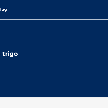
log
 trigo