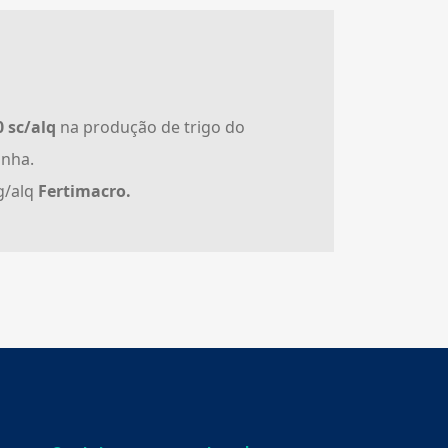
 sc/alq
na produção de trigo do
unha.
g/alq
Fertimacro.