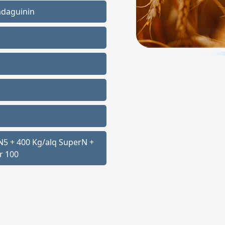
adaguinin
 N5 + 400 Kg/alq SuperN +
r 100