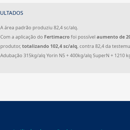
SULTADOS
A área padrão produziu 82,4 sc/alq.
Com a aplicação do
Fertimacro
foi possível
aumento de 20
produtor,
totalizando
102,4 sc/alq
, contra 82,4 da testem
Adubação 315kg/alq Yorin N5 + 400kg/alq SuperN + 1210 k