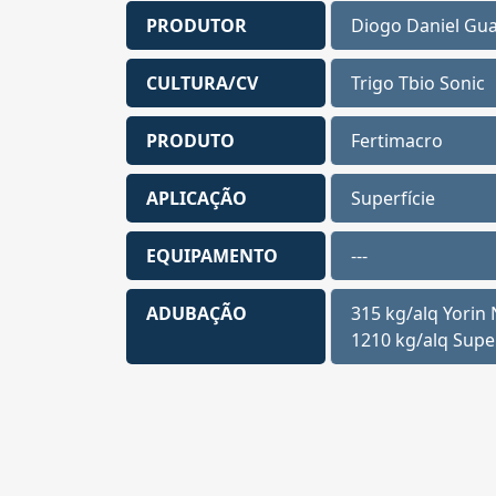
PRODUTOR
Diogo Daniel Gu
CULTURA/CV
Trigo Tbio Sonic
PRODUTO
Fertimacro
APLICAÇÃO
Superfície
EQUIPAMENTO
---
ADUBAÇÃO
315 kg/alq Yorin
1210 kg/alq Supe
Tbio
Sonic