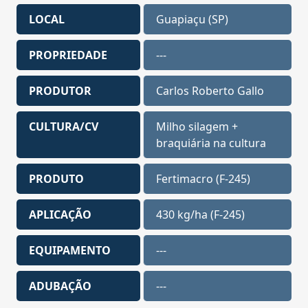
LOCAL
Guapiaçu (SP)
PROPRIEDADE
---
PRODUTOR
Carlos Roberto Gallo
CULTURA/CV
Milho silagem +
braquiária na cultura
PRODUTO
Fertimacro (F-245)
APLICAÇÃO
430 kg/ha (F-245)
EQUIPAMENTO
---
ADUBAÇÃO
---