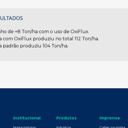
SULTADOS
ho de +8 Ton/ha com o uso de OxiFlux.
a com OxiFlux produziu no total 112 Ton/ha.
a padrão produziu 104 Ton/ha.
Institucional
Produtos
Imprensa
Nossa história
Indústria
Caltec na mídia