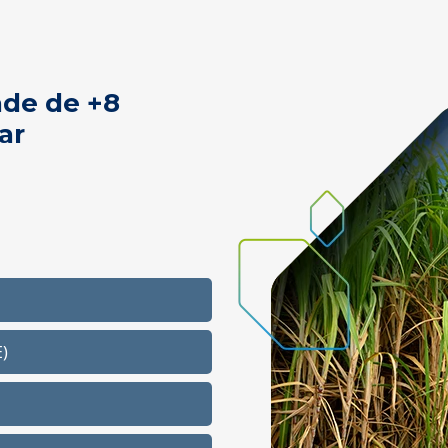
de de +8
ar
)