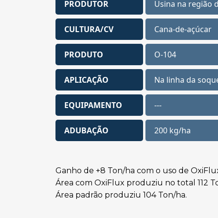
PRODUTOR
Usina na região
CULTURA/CV
Cana-de-açúcar
PRODUTO
O-104
APLICAÇÃO
Na linha da soqu
EQUIPAMENTO
---
ADUBAÇÃO
200 kg/ha
Ganho de +8 Ton/ha com o uso de OxiFlu
Área com OxiFlux produziu no total 112 T
Área padrão produziu 104 Ton/ha.