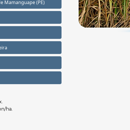
 de Mamanguape (PE)
eira
x.
on/ha.