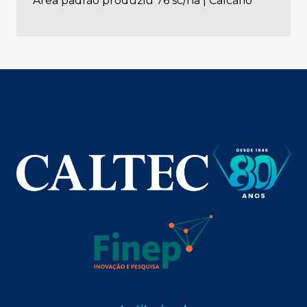
Área padrão produziu 76 sc/ha | Calcário