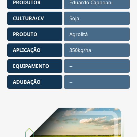
PRODUTOR
Eduardo Cappoani
CULTURA/CV
Soja
PRODUTO
Agrolitá
APLICAÇÃO
350kg/ha
EQUIPAMENTO
--
ADUBAÇÃO
--