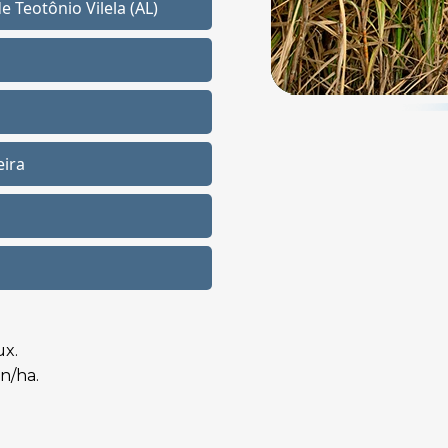
e Teotônio Vilela (AL)
eira
ux.
n/ha.