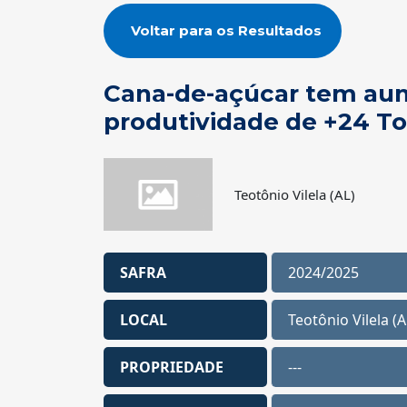
Voltar para os Resultados
Cana-de-açúcar tem au
produtividade de +24 T
Teotônio Vilela (AL)
SAFRA
2024/2025
LOCAL
Teotônio Vilela (A
PROPRIEDADE
---