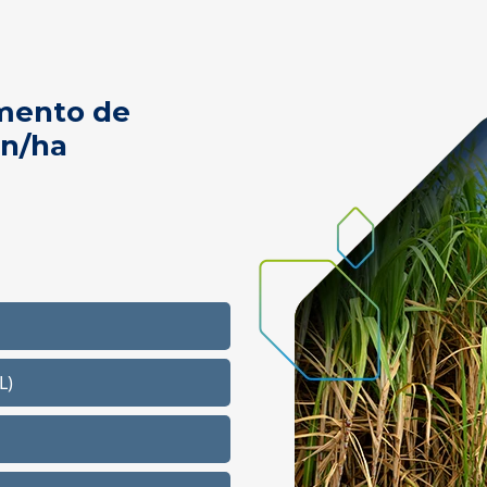
mento de
on/ha
L)