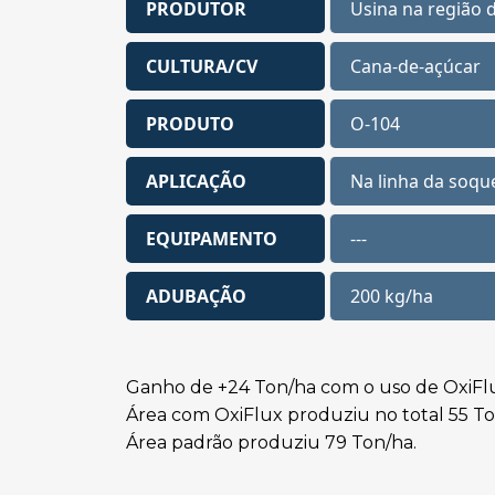
PRODUTOR
Usina na região d
CULTURA/CV
Cana-de-açúcar
PRODUTO
O-104
APLICAÇÃO
Na linha da soqu
EQUIPAMENTO
---
ADUBAÇÃO
200 kg/ha
Ganho de +24 Ton/ha com o uso de OxiFl
Área com OxiFlux produziu no total 55 To
Área padrão produziu 79 Ton/ha.