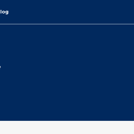
log
e