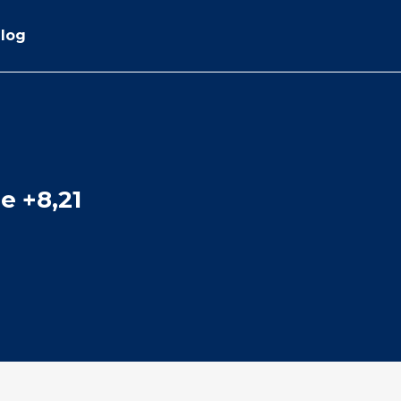
log
e +8,21