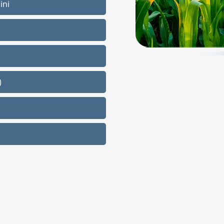
ini
)