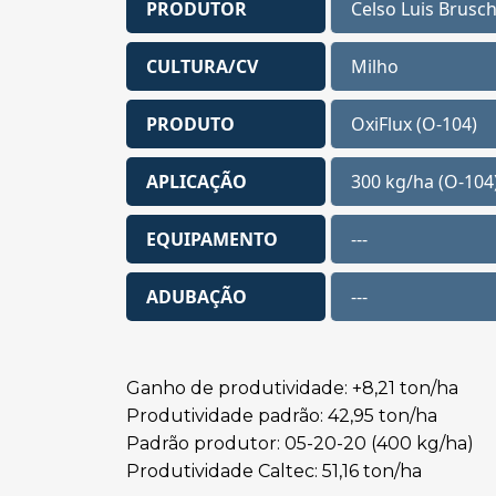
PRODUTOR
Celso Luis Brusch
CULTURA/CV
Milho
PRODUTO
OxiFlux (O-104)
APLICAÇÃO
300 kg/ha (O-104
EQUIPAMENTO
---
ADUBAÇÃO
---
Ganho de produtividade: +8,21 ton/ha
Produtividade padrão: 42,95 ton/ha
Padrão produtor: 05-20-20 (400 kg/ha)
Produtividade Caltec: 51,16 ton/ha