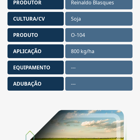
PRODUTOR
Reinaldo Blasques
CULTURA/CV
Soja
PRODUTO
O-104
APLICAÇÃO
800 kg/ha
EQUIPAMENTO
---
ADUBAÇÃO
---