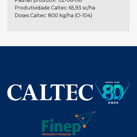
Padrão produtor: 02-08-08
Produtividade Caltec: 65,93 sc/ha
Doses Caltec: 800 kg/ha (O-104)